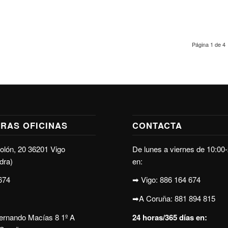
Página 1 de 4
RAS OFICINAS
CONTACTA
olón, 20 36201 Vigo
De lunes a viernes de 10:00
dra)
en:
674
➡ Vigo:
886 164 674
➡A Coruña:
881 894 815
Fernando Macías 8 1º A
24 horas/365 días en: