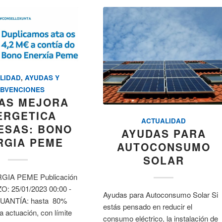
LIDAD
,
AYUDAS Y
BVENCIONES
AS MEJORA
ERGETICA
ACTUALIDAD
ESAS: BONO
AYUDAS PARA
RGIA PEME
AUTOCONSUMO
SOLAR
IA PEME Publicación
: 25/01/2023 00:00 -
Ayudas para Autoconsumo Solar Si
CUANTÍA: hasta 80%
estás pensado en reducir el
la actuación, con límite
consumo eléctrico, la instalación de