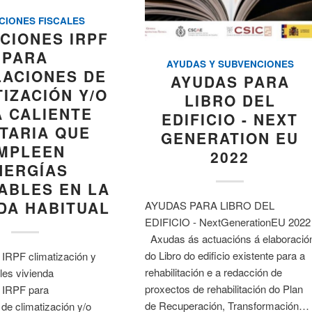
CIONES FISCALES
CIONES IRPF
PARA
AYUDAS Y SUBVENCIONES
LACIONES DE
AYUDAS PARA
TIZACIÓN Y/O
LIBRO DEL
 CALIENTE
EDIFICIO - NEXT
TARIA QUE
GENERATION EU
MPLEEN
2022
NERGÍAS
ABLES EN LA
DA HABITUAL
AYUDAS PARA LIBRO DEL
EDIFICIO - NextGenerationEU 2022
Axudas ás actuacións á elaboració
do Libro do edificio existente para a
IRPF climatización y
rehabilitación e a redacción de
es vivienda
proxectos de rehabilitación do Plan
 IRPF para
de Recuperación, Transformación…
 de climatización y/o