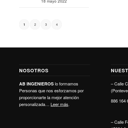
18 mayo 2022
2
3
4
1
NOSOTROS
NUEST
AB INGENIEROS
lo formamos
–
Calle C
Personas que nos esforzamos por
(Ponteve
proporcionarte la mejor atención
886 164 
personalizada…
Leer más
.
–
Calle 