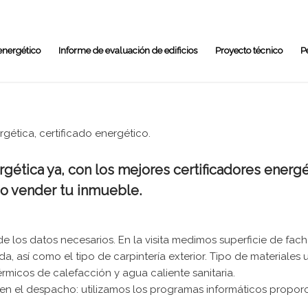
 energético
Informe de evaluación de edificios
Proyecto técnico
P
ética, certificado energético.
ergética ya, con los mejores certificadores ener
r o vender tu inmueble.
de los datos necesarios. En la visita medimos superficie de fac
 así como el tipo de carpintería exterior. Tipo de materiales ut
érmicos de calefacción y agua caliente sanitaria.
a en el despacho: utilizamos los programas informáticos propo