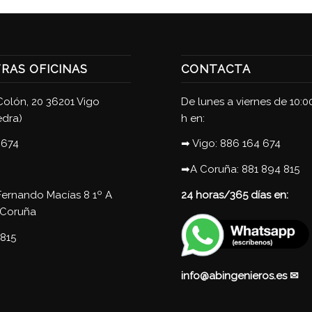
RAS OFICINAS
CONTACTA
Colón, 20 36201 Vigo
De lunes a viernes de 10:0
edra)
h en:
 674
➡ Vigo:
886 164 674
➡A Coruña:
881 894 815
Fernando Macías 8 1º A
24 horas/365 días en:
 Coruña
 815
info@abingenieros.es
✉