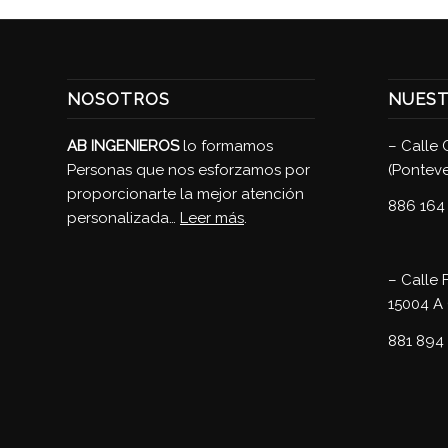
NOSOTROS
NUEST
AB INGENIEROS
lo formamos
–
Calle 
Personas que nos esforzamos por
(Pontev
proporcionarte la mejor atención
886 164
personalizada…
Leer más
.
–
Calle 
15004 A
881 894